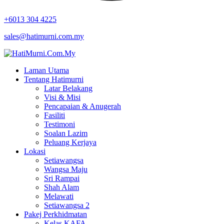
+6013 304 4225
sales@hatimurni.com.my
Laman Utama
Tentang Hatimurni
Latar Belakang
Visi & Misi
Pencapaian & Anugerah
Fasiliti
Testimoni
Soalan Lazim
Peluang Kerjaya
Lokasi
Setiawangsa
Wangsa Maju
Sri Rampai
Shah Alam
Melawati
Setiawangsa 2
Pakej Perkhidmatan
Kelas KAFA