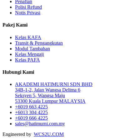
Penafian
Polisi Refund
Notis Privasi
Pakej Kami
Kelas KAFA
Transit & Pengangkutan
Modul Tambahan
Kelas Mengaji
Kelas PAFA
Hubungi Kami
AKADEMI HATIMURNI SDN BHD
34B-1-2, Jalan Wangsa Delima 6
Seksyen 5, Wangsa Maju
53300 Kuala Lumpur MALAYSIA
+6019 663 4225
+6013 304 4225
+6019 666 4225
sales@hatimurni.com.my
Engineered by
WCS2U.COM