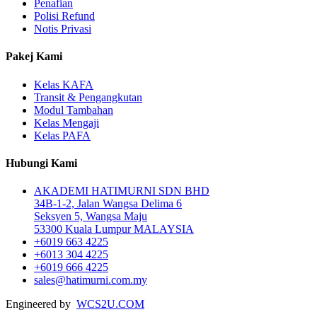
Penafian
Polisi Refund
Notis Privasi
Pakej Kami
Kelas KAFA
Transit & Pengangkutan
Modul Tambahan
Kelas Mengaji
Kelas PAFA
Hubungi Kami
AKADEMI HATIMURNI SDN BHD
34B-1-2, Jalan Wangsa Delima 6
Seksyen 5, Wangsa Maju
53300 Kuala Lumpur MALAYSIA
+6019 663 4225
+6013 304 4225
+6019 666 4225
sales@hatimurni.com.my
Engineered by
WCS2U.COM