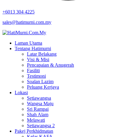
+6013 304 4225
sales@hatimurni.com.my
Laman Utama
Tentang Hatimurni
Latar Belakang
Visi & Misi
Pencapaian & Anugerah
Fasiliti
Testimoni
Soalan Lazim
Peluang Kerjaya
Lokasi
Setiawangsa
Wangsa Maju
Sri Rampai
Shah Alam
Melawati
Setiawangsa 2
Pakej Perkhidmatan
Kelas KAFA