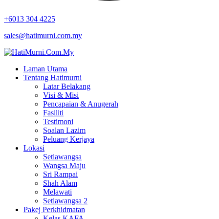
+6013 304 4225
sales@hatimurni.com.my
Laman Utama
Tentang Hatimurni
Latar Belakang
Visi & Misi
Pencapaian & Anugerah
Fasiliti
Testimoni
Soalan Lazim
Peluang Kerjaya
Lokasi
Setiawangsa
Wangsa Maju
Sri Rampai
Shah Alam
Melawati
Setiawangsa 2
Pakej Perkhidmatan
Kelas KAFA