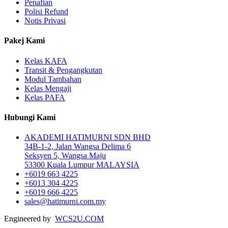
Penafian
Polisi Refund
Notis Privasi
Pakej Kami
Kelas KAFA
Transit & Pengangkutan
Modul Tambahan
Kelas Mengaji
Kelas PAFA
Hubungi Kami
AKADEMI HATIMURNI SDN BHD
34B-1-2, Jalan Wangsa Delima 6
Seksyen 5, Wangsa Maju
53300 Kuala Lumpur MALAYSIA
+6019 663 4225
+6013 304 4225
+6019 666 4225
sales@hatimurni.com.my
Engineered by
WCS2U.COM