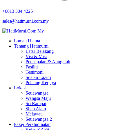
+6013 304 4225
sales@hatimurni.com.my
Laman Utama
Tentang Hatimurni
Latar Belakang
Visi & Misi
Pencapaian & Anugerah
Fasiliti
Testimoni
Soalan Lazim
Peluang Kerjaya
Lokasi
Setiawangsa
Wangsa Maju
Sri Rampai
Shah Alam
Melawati
Setiawangsa 2
Pakej Perkhidmatan
Kelas KAFA