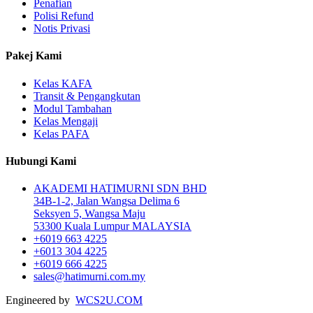
Penafian
Polisi Refund
Notis Privasi
Pakej Kami
Kelas KAFA
Transit & Pengangkutan
Modul Tambahan
Kelas Mengaji
Kelas PAFA
Hubungi Kami
AKADEMI HATIMURNI SDN BHD
34B-1-2, Jalan Wangsa Delima 6
Seksyen 5, Wangsa Maju
53300 Kuala Lumpur MALAYSIA
+6019 663 4225
+6013 304 4225
+6019 666 4225
sales@hatimurni.com.my
Engineered by
WCS2U.COM