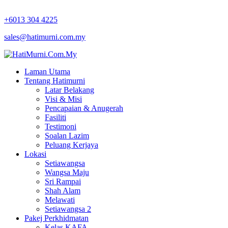
+6013 304 4225
sales@hatimurni.com.my
Laman Utama
Tentang Hatimurni
Latar Belakang
Visi & Misi
Pencapaian & Anugerah
Fasiliti
Testimoni
Soalan Lazim
Peluang Kerjaya
Lokasi
Setiawangsa
Wangsa Maju
Sri Rampai
Shah Alam
Melawati
Setiawangsa 2
Pakej Perkhidmatan
Kelas KAFA